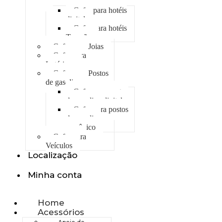
Cofre para hotéis
digital
Cofre para hotéis
Trancão
Cofre para Joias
Cofre para
Lotéricas
Cofre para Postos
de gasolina
Cofre para postos
de gasolina digital
Cofre para postos
de gasolina
mecânico
Cofre para
Veículos
Localização
Minha conta
Home
Acessórios