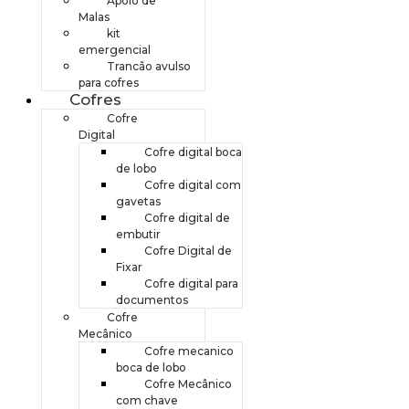
Apoio de
Malas
kit
emergencial
Trancão avulso
para cofres
Cofres
Cofre
Digital
Cofre digital boca
de lobo
Cofre digital com
gavetas
Cofre digital de
embutir
Cofre Digital de
Fixar
Cofre digital para
documentos
Cofre
Mecânico
Cofre mecanico
boca de lobo
Cofre Mecânico
com chave