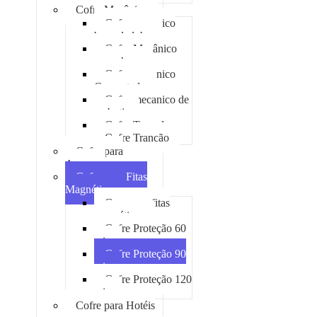
Cofre Mecânico
Cofre mecanico
boca de lobo
Cofre Mecânico
com chave
Cofre mecanico
Concretado
Cofre mecanico de
embutir
Cofre Tomada
Cofre Trancão
Cofre para
Armas
Cofre para Fitas
Magnéticas
Case para fitas
magnéticas
Cofre Proteção 60
min
Cofre Proteção 90
min
Cofre Proteção 120
min
Cofre para Hotéis