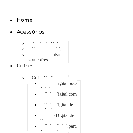
Olá, seja bem vindo ao nosso site!
Home
Acessórios
Apoio de Malas
kit emergencial
Trancão avulso
para cofres
Cofres
Cofre Digital
Cofre digital boca
de lobo
Cofre digital com
gavetas
Cofre digital de
embutir
Cofre Digital de
Fixar
Cofre digital para
documentos