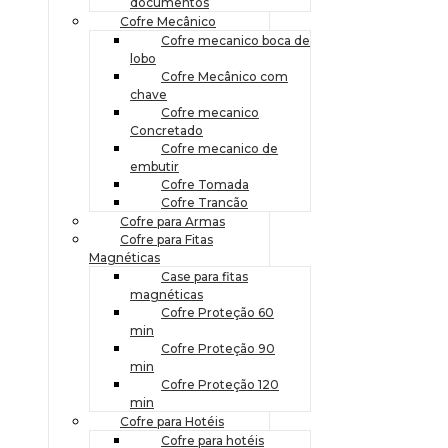
documentos
Cofre Mecânico
Cofre mecanico boca de
lobo
Cofre Mecânico com
chave
Cofre mecanico
Concretado
Cofre mecanico de
embutir
Cofre Tomada
Cofre Trancão
Cofre para Armas
Cofre para Fitas
Magnéticas
Case para fitas
magnéticas
Cofre Proteção 60
min
Cofre Proteção 90
min
Cofre Proteção 120
min
Cofre para Hotéis
Cofre para hotéis