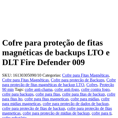
Cofre para proteção de fitas
magnéticas de backups LTO e
DLT Fire Defender 009
SKU:
16130305090/10
Categorias:
Cofre para Fitas Magnéticas
,
Cofre para Fitas Magnéticas
,
Cofre para proteção de Backups
,
Cofre
para proteção de fitas magnéticas de backup LTO
,
Cofres
,
Proteção
90 min
Tags:
cofre anti-chama
,
cofre anti-fogo
,
cofre contra fogo
,
cofre para backups
,
cofre para fitas
,
cofre para fitas de backup
,
cofre
para fitas lto
,
cofre para fitas magneticas
,
cofre para midias
,
cofre
para midias magneticas
,
cofre para proteção de dados de backup
,
cofre para proteção de fitas de backup
,
cofre para proteção de fitas
magneticas
,
cofre para proteção de midias de backup
,
cofre para ti
,
cofre refratário