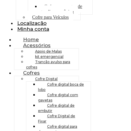
gasolina digital
Cofre para postos de
gasolina mecânico
Cofre para Veículos
Localização
Minha conta
Home
Acessórios
Apoio de Malas
kit emergencial
Trancão avulso para
cofres
Cofres
Cofre Digital
Cofre digital boca de
lobo
Cofre digital com
gavetas
Cofre digital de
embutir
Cofre Digital de
Fixar
Cofre digital para