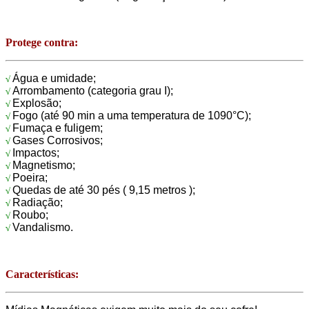
Protege contra:
Água e umidade;
√
Arrombamento (categoria grau I);
√
Explosão;
√
Fogo (até 90 min a uma temperatura de 1090°C);
√
Fumaça e fuligem;
√
Gases Corrosivos;
√
Impactos;
√
Magnetismo;
√
Poeira;
√
Quedas de até 30 pés ( 9,15 metros );
√
Radiação;
√
Roubo;
√
Vandalismo.
√
Características: