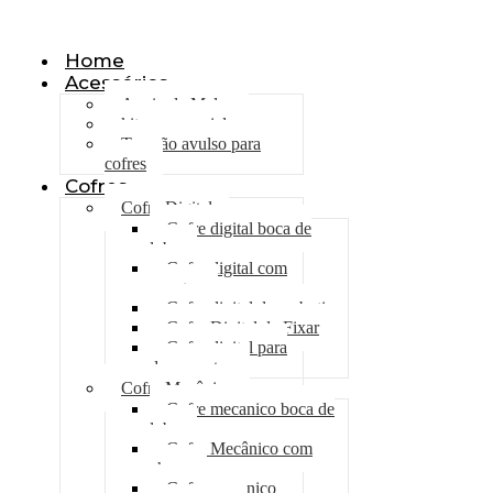
Olá, seja bem vindo ao nosso site!
Home
Acessórios
Apoio de Malas
kit emergencial
Trancão avulso para
cofres
Cofres
Cofre Digital
Cofre digital boca de
lobo
Cofre digital com
gavetas
Cofre digital de embutir
Cofre Digital de Fixar
Cofre digital para
documentos
Cofre Mecânico
Cofre mecanico boca de
lobo
Cofre Mecânico com
chave
Cofre mecanico