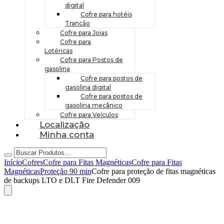
digital
Cofre para hotéis
Trancão
Cofre para Joias
Cofre para
Lotéricas
Cofre para Postos de
gasolina
Cofre para postos de
gasolina digital
Cofre para postos de
gasolina mecânico
Cofre para Veículos
Localização
Minha conta
Início
Cofres
Cofre para Fitas Magnéticas
Cofre para Fitas
Magnéticas
Proteção 90 min
Cofre para proteção de fitas magnéticas
de backups LTO e DLT Fire Defender 009