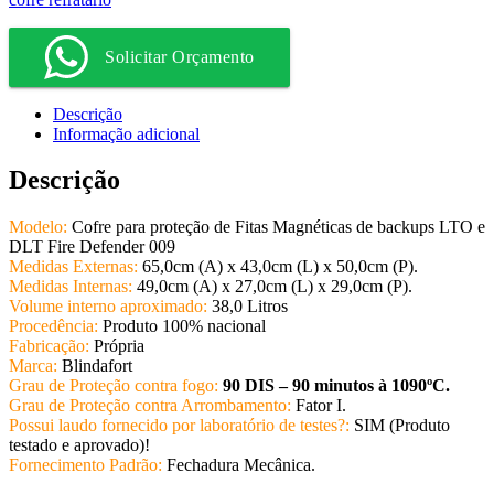
Solicitar Orçamento
Descrição
Informação adicional
Descrição
Modelo:
Cofre para proteção de Fitas Magnéticas de backups LTO e
DLT Fire Defender 009
Medidas Externas:
65,0cm (A) x 43,0cm (L) x 50,0cm (P).
Medidas Internas:
49,0cm (A) x 27,0cm (L) x 29,0cm (P).
Volume interno aproximado:
38,0 Litros
Procedência:
Produto 100% nacional
Fabricação:
Própria
Marca:
Blindafort
Grau de Proteção contra fogo:
90 DIS – 90 minutos à 1090ºC.
Grau de Proteção contra Arrombamento:
Fator I.
Possui laudo fornecido por laboratório de testes?:
SIM (Produto
testado e aprovado)!
Fornecimento Padrão:
Fechadura Mecânica.