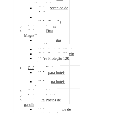
Concretado
Cofre mecanico de
embutir
Cofre Tomada
Cofre Trancão
Cofre para Armas
Cofre para Fitas
Magnéticas
Case para fitas
magnéticas
Cofre Proteção 60 min
Cofre Proteção 90 min
Cofre Proteção 120
min
Cofre para Hotéis
Cofre para hotéis
digital
Cofre para hotéis
Trancão
Cofre para Joias
Cofre para Lotéricas
Cofre para Postos de
gasolina
Cofre para postos de