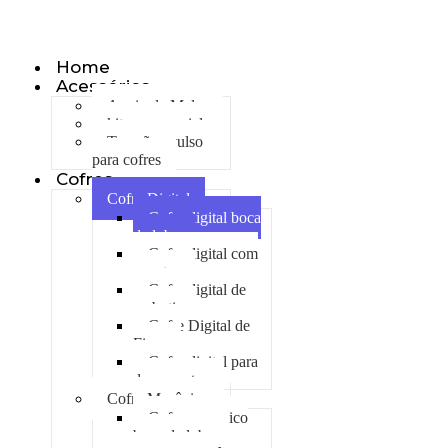
Olá, seja bem vindo ao nosso site!
Home
Acessórios
Apoio de Malas
kit emergencial
Trancão avulso
para cofres
Cofres
Cofre Digital
Cofre digital boca
de lobo
Cofre digital com
gavetas
Cofre digital de
embutir
Cofre Digital de
Fixar
Cofre digital para
documentos
Cofre Mecânico
Cofre mecanico
boca de lobo