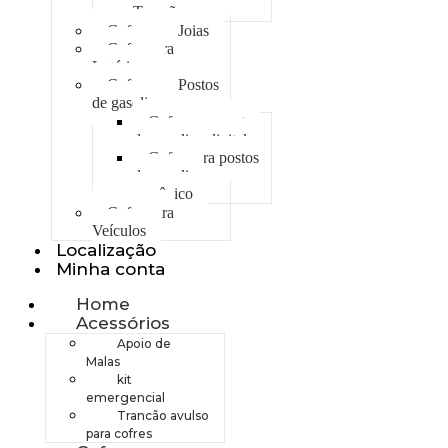
Trancão
Cofre para Joias
Cofre para
Lotéricas
Cofre para Postos
de gasolina
Cofre para postos
de gasolina digital
Cofre para postos
de gasolina
mecânico
Cofre para
Veículos
Localização
Minha conta
Home
Acessórios
Apoio de
Malas
kit
emergencial
Trancão avulso
para cofres