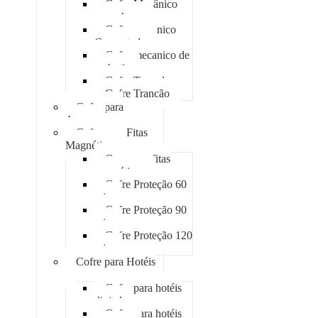
Cofre Mecânico
com chave
Cofre mecanico
Concretado
Cofre mecanico de
embutir
Cofre Tomada
Cofre Trancão
Cofre para
Armas
Cofre para Fitas
Magnéticas
Case para fitas
magnéticas
Cofre Proteção 60
min
Cofre Proteção 90
min
Cofre Proteção 120
min
Cofre para Hotéis
Cofre para hotéis
digital
Cofre para hotéis