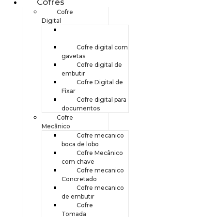
Cofres
Cofre
Digital
Cofre digital boca
de lobo
Cofre digital com
gavetas
Cofre digital de
embutir
Cofre Digital de
Fixar
Cofre digital para
documentos
Cofre
Mecânico
Cofre mecanico
boca de lobo
Cofre Mecânico
com chave
Cofre mecanico
Concretado
Cofre mecanico
de embutir
Cofre
Tomada