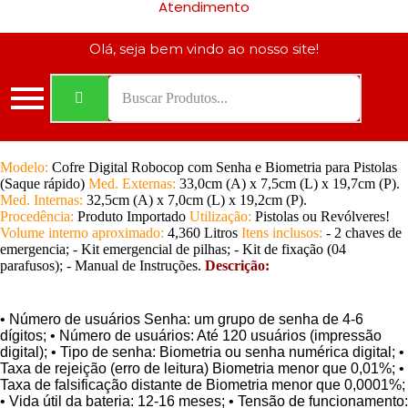
Atendimento
Olá, seja bem vindo ao nosso site!
Modelo:
Cofre Digital Robocop com Senha e Biometria para Pistolas
(Saque rápido)
Med. Externas:
33,0cm (A) x 7,5cm (L) x 19,7cm (P).
Med. Internas:
32,5cm (A) x 7,0cm (L) x 19,2cm (P).
Procedência:
Produto Importado
Utilização:
Pistolas ou Revólveres!
Volume interno aproximado:
4,360 Litros
Itens inclusos:
- 2 chaves de
emergencia; - Kit emergencial de pilhas; - Kit de fixação (04
parafusos); - Manual de Instruções.
Descrição:
• Número de usuários Senha: um grupo de senha de 4-6
dígitos; • Número de usuários: Até 120 usuários (impressão
digital); • Tipo de senha: Biometria ou senha numérica digital; •
Taxa de rejeição (erro de leitura) Biometria menor que 0,01%; •
Taxa de falsificação distante de Biometria menor que 0,0001%;
• Vida útil da bateria: 12-16 meses; • Tensão de funcionamento: