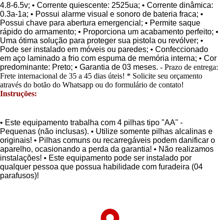
4.8-6.5v; • Corrente quiescente: 2525ua; • Corrente dinâmica:
0.3a-1a; • Possui alarme visual e sonoro de bateria fraca; •
Possui chave para abertura emergencial; • Permite saque
rápido do armamento; • Proporciona um acabamento perfeito; •
Uma ótima solução para proteger sua pistola ou revólver; •
Pode ser instalado em móveis ou paredes; • Confeccionado
em aço laminado a frio com espuma de memória interna; • Cor
predominante: Preto; • Garantia de 03 meses.
- Prazo de entrega:
Frete internacional de 35 a 45 dias úteis! * Solicite seu orçamento
através do botão do Whatsapp ou do formulário de contato!
Instruções:
• Este equipamento trabalha com 4 pilhas tipo "AA" -
Pequenas (não inclusas). • Utilize somente pilhas alcalinas e
originais! • Pilhas comuns ou recarregáveis podem danificar o
aparelho, ocasionando a perda da garantia! • Não realizamos
instalações! • Este equipamento pode ser instalado por
qualquer pessoa que possua habilidade com furadeira (04
parafusos)!