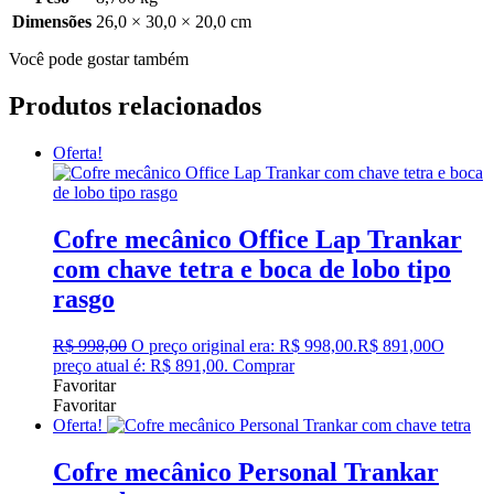
Dimensões
26,0 × 30,0 × 20,0 cm
Você pode gostar também
Produtos relacionados
Oferta!
Cofre mecânico Office Lap Trankar
com chave tetra e boca de lobo tipo
rasgo
R$
998,00
O preço original era: R$ 998,00.
R$
891,00
O
preço atual é: R$ 891,00.
Comprar
Favoritar
Favoritar
Oferta!
Cofre mecânico Personal Trankar