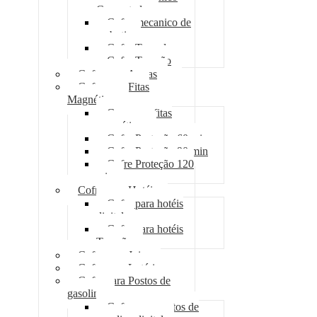
Concretado
Cofre mecanico de
embutir
Cofre Tomada
Cofre Trancão
Cofre para Armas
Cofre para Fitas
Magnéticas
Case para fitas
magnéticas
Cofre Proteção 60 min
Cofre Proteção 90 min
Cofre Proteção 120
min
Cofre para Hotéis
Cofre para hotéis
digital
Cofre para hotéis
Trancão
Cofre para Joias
Cofre para Lotéricas
Cofre para Postos de
gasolina
Cofre para postos de