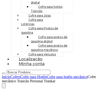
digital
Cofre para hotéis
Trancão
Cofre para Joias
Cofre para
Lotéricas
Cofre para Postos de
gasolina
Cofre para postos de
gasolina digital
Cofre para postos de
gasolina mecânico
Cofre para Veículos
Localização
Minha conta
Início
Cofres
Cofre para Hotéis
Cofre para hotéis mecânico
Cofre
mecânico Trancão Personal Trankar