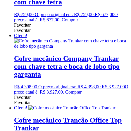
com chave tetra
R$
759,00
O preço original era: R$ 759,00.
R$
677,00
O
preço atual é: R$ 677,00.
Comprar
Favoritar
Favoritar
Oferta!
Cofre mecânico Company Trankar
com chave tetra e boca de lobo tipo
garganta
R$
4.398,00
O preço original era: R$ 4.398,00.
R$
3.927,00
O
preço atual é: R$ 3.927,00.
Comprar
Favoritar
Favoritar
Oferta!
Cofre mecânico Trancão Office Top
Trankar