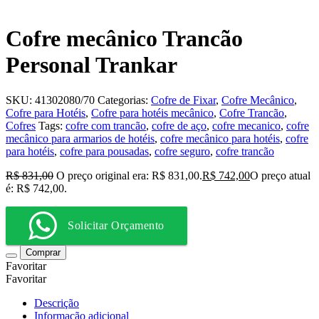
Cofre mecânico Trancão
Personal Trankar
SKU:
41302080/70
Categorias:
Cofre de Fixar
,
Cofre Mecânico
,
Cofre para Hotéis
,
Cofre para hotéis mecânico
,
Cofre Trancão
,
Cofres
Tags:
cofre com trancão
,
cofre de aço
,
cofre mecanico
,
cofre
mecânico para armarios de hotéis
,
cofre mecânico para hotéis
,
cofre
para hotéis
,
cofre para pousadas
,
cofre seguro
,
cofre trancão
R$
831,00
O preço original era: R$ 831,00.
R$
742,00
O preço atual
é: R$ 742,00.
Solicitar Orçamento
Comprar
Favoritar
Favoritar
Descrição
Informação adicional