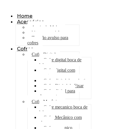
Olá, seja bem vindo ao nosso site!
Home
Acessórios
Apoio de Malas
kit emergencial
Trancão avulso para
cofres
Cofres
Cofre Digital
Cofre digital boca de
lobo
Cofre digital com
gavetas
Cofre digital de embutir
Cofre Digital de Fixar
Cofre digital para
documentos
Cofre Mecânico
Cofre mecanico boca de
lobo
Cofre Mecânico com
chave
Cofre mecanico