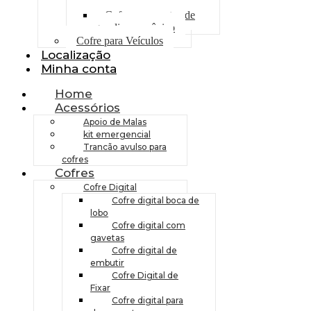
gasolina digital
Cofre para postos de
gasolina mecânico
Cofre para Veículos
Localização
Minha conta
Home
Acessórios
Apoio de Malas
kit emergencial
Trancão avulso para
cofres
Cofres
Cofre Digital
Cofre digital boca de
lobo
Cofre digital com
gavetas
Cofre digital de
embutir
Cofre Digital de
Fixar
Cofre digital para