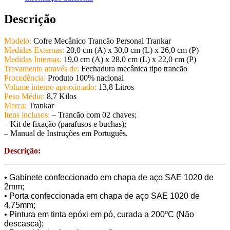
Descrição
Modelo:
Cofre Mecânico Trancão Personal Trankar
Medidas Externas:
20,0 cm (A) x 30,0 cm (L) x 26,0 cm (P)
Medidas Internas:
19,0 cm (A) x 28,0 cm (L) x 22,0 cm (P)
Travamento através de:
Fechadura mecânica tipo trancão
Procedência:
Produto 100% nacional
Volume interno aproximado:
13,8 Litros
Peso Médio:
8,7 Kilos
Marca:
Trankar
Itens inclusos:
– Trancão com 02 chaves;
– Kit de fixação (parafusos e buchas);
– Manual de Instruções em Português.
Descrição:
• Gabinete confeccionado em chapa de aço SAE 1020 de
2mm;
• Porta confeccionada em chapa de aço SAE 1020 de
4,75mm;
• Pintura em tinta epóxi em pó, curada a 200ºC (Não
descasca);