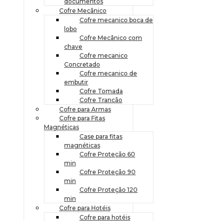
documentos
Cofre Mecânico
Cofre mecanico boca de
lobo
Cofre Mecânico com
chave
Cofre mecanico
Concretado
Cofre mecanico de
embutir
Cofre Tomada
Cofre Trancão
Cofre para Armas
Cofre para Fitas
Magnéticas
Case para fitas
magnéticas
Cofre Proteção 60
min
Cofre Proteção 90
min
Cofre Proteção 120
min
Cofre para Hotéis
Cofre para hotéis