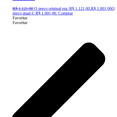
R$
1.121,00
O preço original era: R$ 1.121,00.
R$
1.001,00
O
preço atual é: R$ 1.001,00.
Comprar
Favoritar
Favoritar