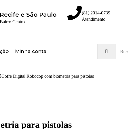
(81) 2014-0739
Recife e São Paulo
Atendimento
Bairro Centro
Olá, seja bem vindo ao nosso site!
ação
Minha conta
Cofre Digital Robocop com biometria para pistolas
tria para pistolas