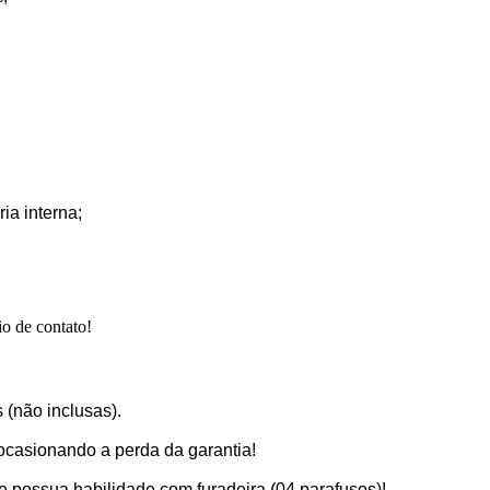
a interna;
o de contato!
 (não inclusas).
ocasionando a perda da garantia!
e possua habilidade com furadeira (04 parafusos)!