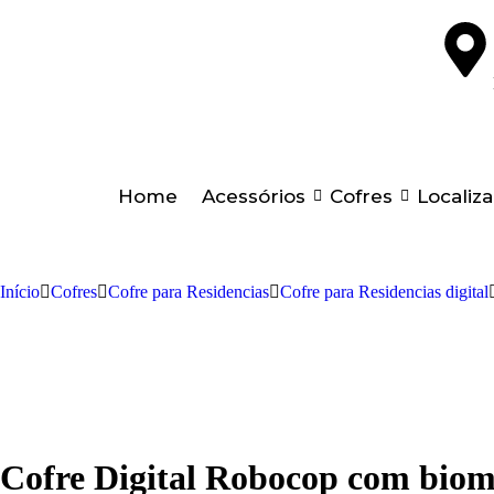
Home
Acessórios
Cofres
Localiz
Início
Cofres
Cofre para Residencias
Cofre para Residencias digital
Cofre Digital Robocop com biome