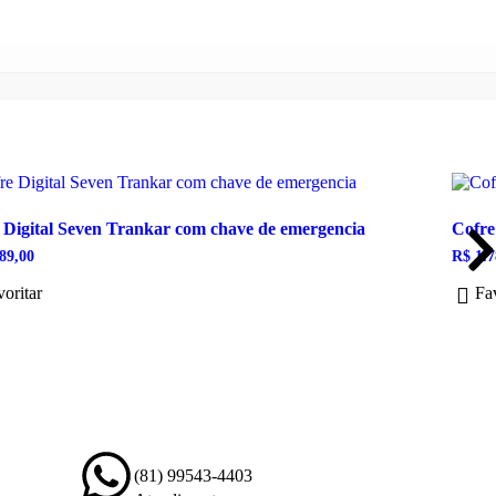
 Digital Seven Trankar com chave de emergencia
Cofre
89,00
R$
1.7
oritar
Fav
(81) 99543-4403