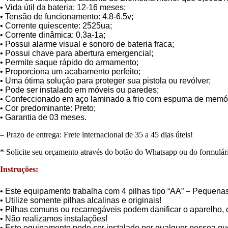
• Vida útil da bateria: 12-16 meses;
• Tensão de funcionamento: 4.8-6.5v;
• Corrente quiescente: 2525ua;
• Corrente dinâmica: 0.3a-1a;
• Possui alarme visual e sonoro de bateria fraca;
• Possui chave para abertura emergencial;
• Permite saque rápido do armamento;
• Proporciona um acabamento perfeito;
• Uma ótima solução para proteger sua pistola ou revólver;
• Pode ser instalado em móveis ou paredes;
• Confeccionado em aço laminado a frio com espuma de memóri
• Cor predominante: Preto;
• Garantia de 03 meses.
– Prazo de entrega: Frete internacional de 35 a 45 dias úteis!
* Solicite seu orçamento através do botão do Whatsapp ou do formulári
Instruções:
• Este equipamento trabalha com 4 pilhas tipo “AA” – Pequenas
• Utilize somente pilhas alcalinas e originais!
• Pilhas comuns ou recarregáveis podem danificar o aparelho, 
• Não realizamos instalações!
• Este equipamento pode ser instalado por qualquer pessoa qu