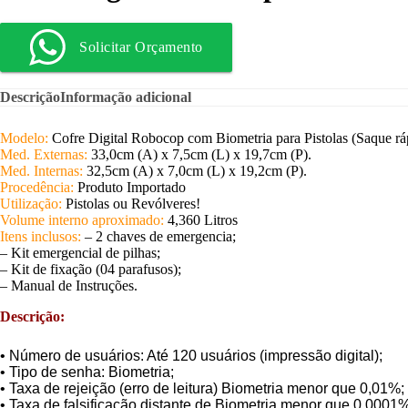
Solicitar Orçamento
Descrição
Informação adicional
Modelo:
Cofre Digital Robocop com Biometria para Pistolas (Saque rá
Med. Externas:
33,0cm (A) x 7,5cm (L) x 19,7cm (P).
Med. Internas:
32,5cm (A) x 7,0cm (L) x 19,2cm (P).
Procedência:
Produto Importado
Utilização:
Pistolas ou Revólveres!
Volume interno aproximado:
4,360 Litros
Itens inclusos:
– 2 chaves de emergencia;
– Kit emergencial de pilhas;
– Kit de fixação (04 parafusos);
– Manual de Instruções.
Descrição:
• Número de usuários: Até 120 usuários (impressão digital);
• Tipo de senha: Biometria;
• Taxa de rejeição (erro de leitura) Biometria menor que 0,01%;
• Taxa de falsificação distante de Biometria menor que 0,0001%