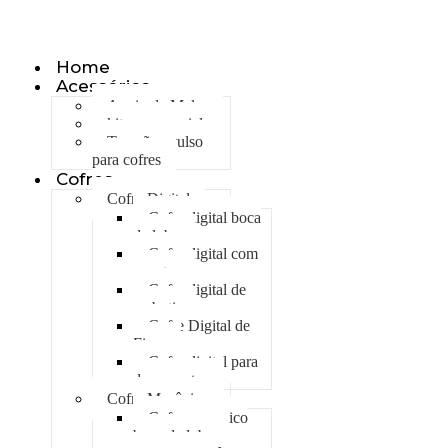
Olá, seja bem vindo ao nosso site!
Home
Acessórios
Apoio de Malas
kit emergencial
Trancão avulso
para cofres
Cofres
Cofre Digital
Cofre digital boca
de lobo
Cofre digital com
gavetas
Cofre digital de
embutir
Cofre Digital de
Fixar
Cofre digital para
documentos
Cofre Mecânico
Cofre mecanico
boca de lobo