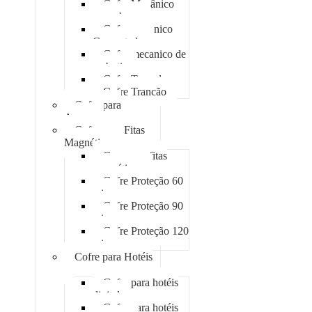
Cofre Mecânico
com chave
Cofre mecanico
Concretado
Cofre mecanico de
embutir
Cofre Tomada
Cofre Trancão
Cofre para
Armas
Cofre para Fitas
Magnéticas
Case para fitas
magnéticas
Cofre Proteção 60
min
Cofre Proteção 90
min
Cofre Proteção 120
min
Cofre para Hotéis
Cofre para hotéis
digital
Cofre para hotéis