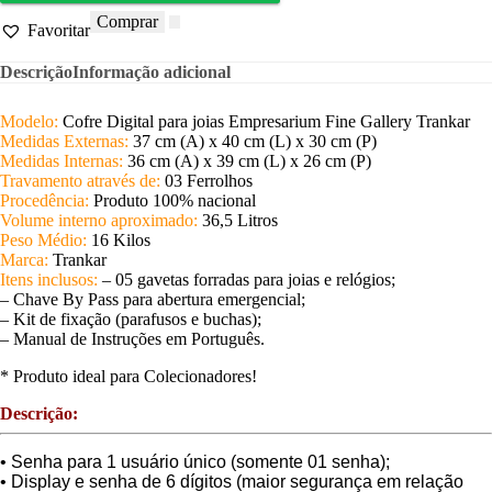
Comprar
Favoritar
Descrição
Informação adicional
Modelo:
Cofre Digital para joias Empresarium Fine Gallery Trankar
Medidas Externas:
37 cm (A) x 40 cm (L) x 30 cm (P)
Medidas Internas:
36 cm (A) x 39 cm (L) x 26 cm (P)
Travamento através de:
03 Ferrolhos
Procedência:
Produto 100% nacional
Volume interno aproximado:
36,5 Litros
Peso Médio:
16 Kilos
Marca:
Trankar
Itens inclusos:
– 05 gavetas forradas para joias e relógios;
– Chave By Pass para abertura emergencial;
– Kit de fixação (parafusos e buchas);
– Manual de Instruções em Português.
* Produto ideal para Colecionadores!
Descrição:
• Senha para 1 usuário único (somente 01 senha);
• Display e senha de 6 dígitos (maior segurança em relação