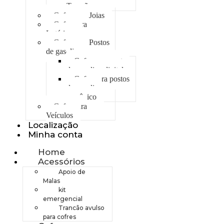
Trancão
Cofre para Joias
Cofre para
Lotéricas
Cofre para Postos
de gasolina
Cofre para postos
de gasolina digital
Cofre para postos
de gasolina
mecânico
Cofre para
Veículos
Localização
Minha conta
Home
Acessórios
Apoio de
Malas
kit
emergencial
Trancão avulso
para cofres