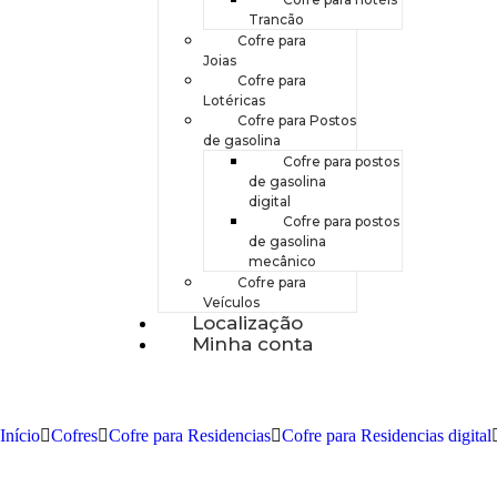
Trancão
Cofre para
Joias
Cofre para
Lotéricas
Cofre para Postos
de gasolina
Cofre para postos
de gasolina
digital
Cofre para postos
de gasolina
mecânico
Cofre para
Veículos
Localização
Minha conta
Início
Cofres
Cofre para Residencias
Cofre para Residencias digital