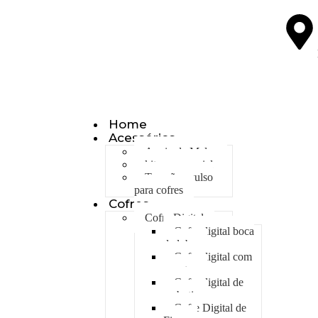
Home
Acessórios
Apoio de Malas
kit emergencial
Trancão avulso
para cofres
Cofres
Cofre Digital
Cofre digital boca
de lobo
Cofre digital com
gavetas
Cofre digital de
embutir
Cofre Digital de