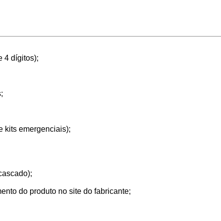
4 dígitos);
;
 kits emergenciais);
scascado);
nto do produto no site do fabricante;