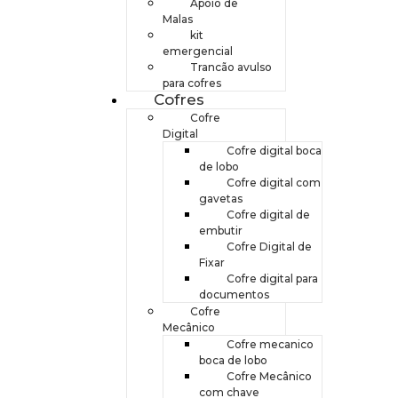
Apoio de
Malas
kit
emergencial
Trancão avulso
para cofres
Cofres
Cofre
Digital
Cofre digital boca
de lobo
Cofre digital com
gavetas
Cofre digital de
embutir
Cofre Digital de
Fixar
Cofre digital para
documentos
Cofre
Mecânico
Cofre mecanico
boca de lobo
Cofre Mecânico
com chave