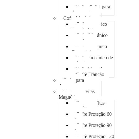
Fixar
Cofre digital para
documentos
Cofre Mecânico
Cofre mecanico
boca de lobo
Cofre Mecânico
com chave
Cofre mecanico
Concretado
Cofre mecanico de
embutir
Cofre Tomada
Cofre Trancão
Cofre para
Armas
Cofre para Fitas
Magnéticas
Case para fitas
magnéticas
Cofre Proteção 60
min
Cofre Proteção 90
min
Cofre Proteção 120