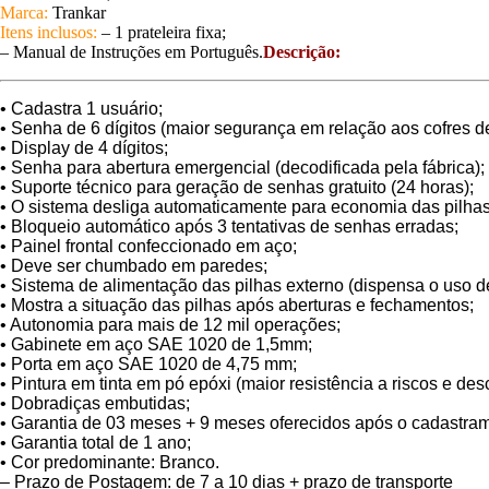
Marca:
Trankar
Itens inclusos:
– 1 prateleira fixa;
– Manual de Instruções em Português.
Descrição:
• Cadastra 1 usuário;
• Senha de 6 dígitos (maior segurança em relação aos cofres de 
• Display de 4 dígitos;
• Senha para abertura emergencial (decodificada pela fábrica);
• Suporte técnico para geração de senhas gratuito (24 horas);
• O sistema desliga automaticamente para economia das pilhas
• Bloqueio automático após 3 tentativas de senhas erradas;
• Painel frontal confeccionado em aço;
• Deve ser chumbado em paredes;
• Sistema de alimentação das pilhas externo (dispensa o uso de
• Mostra a situação das pilhas após aberturas e fechamentos;
• Autonomia para mais de 12 mil operações;
• Gabinete em aço SAE 1020 de 1,5mm;
• Porta em aço SAE 1020 de 4,75 mm;
• Pintura em tinta em pó epóxi (maior resistência a riscos e de
• Dobradiças embutidas;
• Garantia de 03 meses + 9 meses oferecidos após o cadastrame
• Garantia total de 1 ano;
• Cor predominante: Branco.
– Prazo de Postagem: de 7 a 10 dias + prazo de transporte