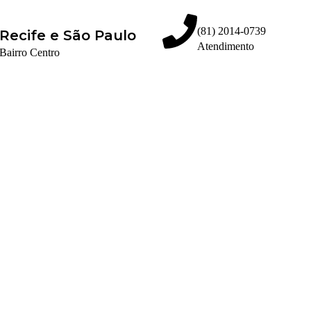
(81) 2014-0739
Recife e São Paulo
Atendimento
Bairro Centro
Olá, seja bem vindo ao nosso site!