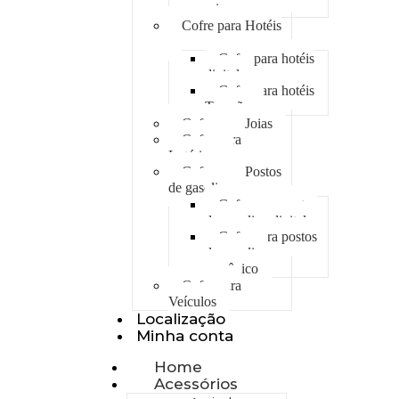
min
Cofre para Hotéis
Cofre para hotéis
digital
Cofre para hotéis
Trancão
Cofre para Joias
Cofre para
Lotéricas
Cofre para Postos
de gasolina
Cofre para postos
de gasolina digital
Cofre para postos
de gasolina
mecânico
Cofre para
Veículos
Localização
Minha conta
Home
Acessórios