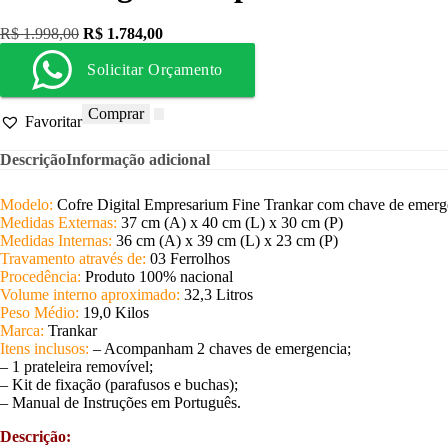
R$
1.998,00
R$
1.784,00
Solicitar Orçamento
Comprar
Favoritar
Descrição
Informação adicional
Modelo:
Cofre Digital Empresarium Fine Trankar com chave de emerg
Medidas Externas:
37 cm (A) x 40 cm (L) x 30 cm (P)
Medidas Internas:
36 cm (A) x 39 cm (L) x 23 cm (P)
Travamento através de:
03 Ferrolhos
Procedência:
Produto 100% nacional
Volume interno aproximado:
32,3 Litros
Peso Médio:
19,0 Kilos
Marca:
Trankar
Itens inclusos:
– Acompanham 2 chaves de emergencia;
– 1 prateleira removível;
– Kit de fixação (parafusos e buchas);
– Manual de Instruções em Português.
Descrição: