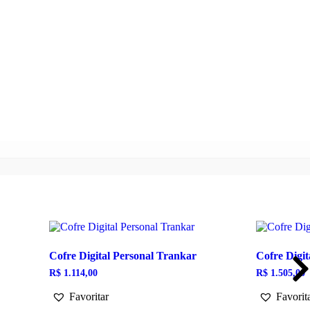
Cofre Digital Personal Trankar
Cofre Digi
R$
1.114,00
R$
1.505,00
Favoritar
Favorit