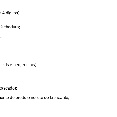
4 dígitos);
 fechadura;
;
 kits emergenciais);
scascado);
nto do produto no site do fabricante;