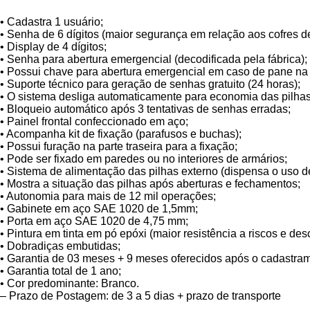
• Cadastra 1 usuário;
• Senha de 6 dígitos (maior segurança em relação aos cofres de 
• Display de 4 dígitos;
• Senha para abertura emergencial (decodificada pela fábrica);
• Possui chave para abertura emergencial em caso de pane na
• Suporte técnico para geração de senhas gratuito (24 horas);
• O sistema desliga automaticamente para economia das pilhas
• Bloqueio automático após 3 tentativas de senhas erradas;
• Painel frontal confeccionado em aço;
• Acompanha kit de fixação (parafusos e buchas);
• Possui furação na parte traseira para a fixação;
• Pode ser fixado em paredes ou no interiores de armários;
• Sistema de alimentação das pilhas externo (dispensa o uso de
• Mostra a situação das pilhas após aberturas e fechamentos;
• Autonomia para mais de 12 mil operações;
• Gabinete em aço SAE 1020 de 1,5mm;
• Porta em aço SAE 1020 de 4,75 mm;
• Pintura em tinta em pó epóxi (maior resistência a riscos e de
• Dobradiças embutidas;
• Garantia de 03 meses + 9 meses oferecidos após o cadastrame
• Garantia total de 1 ano;
• Cor predominante: Branco.
– Prazo de Postagem: de 3 a 5 dias + prazo de transporte