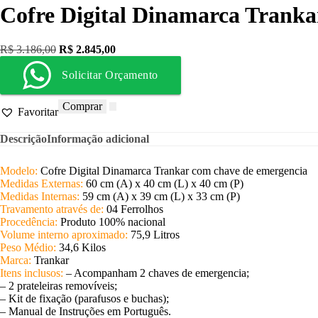
Cofre Digital Dinamarca Tranka
R$
3.186,00
R$
2.845,00
Solicitar Orçamento
Comprar
Favoritar
Descrição
Informação adicional
Modelo:
Cofre Digital Dinamarca Trankar com chave de emergencia
Medidas Externas:
60 cm (A) x 40 cm (L) x 40 cm (P)
Medidas Internas:
59 cm (A) x 39 cm (L) x 33 cm (P)
Travamento através de:
04 Ferrolhos
Procedência:
Produto 100% nacional
Volume interno aproximado:
75,9 Litros
Peso Médio:
34,6 Kilos
Marca:
Trankar
Itens inclusos:
– Acompanham 2 chaves de emergencia;
– 2 prateleiras removíveis;
– Kit de fixação (parafusos e buchas);
– Manual de Instruções em Português.