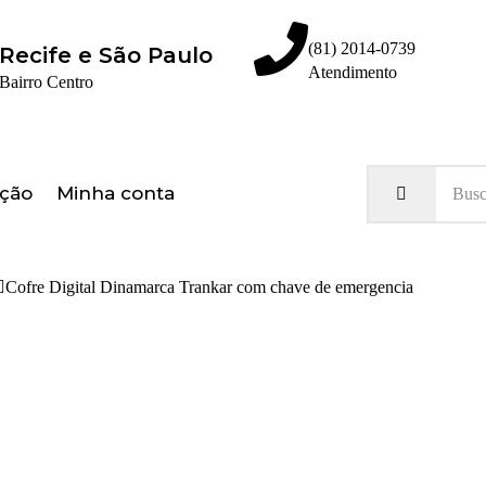
(81) 2014-0739
Recife e São Paulo
Atendimento
Bairro Centro
Olá, seja bem vindo ao nosso site!
ação
Minha conta
Cofre Digital Dinamarca Trankar com chave de emergencia