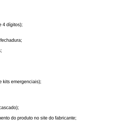
4 dígitos);
 fechadura;
;
 kits emergenciais);
scascado);
nto do produto no site do fabricante;