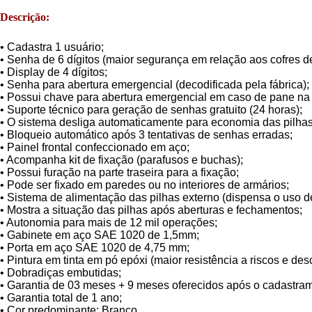
Descrição:
• Cadastra 1 usuário;
• Senha de 6 dígitos (maior segurança em relação aos cofres de 
• Display de 4 dígitos;
• Senha para abertura emergencial (decodificada pela fábrica);
• Possui chave para abertura emergencial em caso de pane na
• Suporte técnico para geração de senhas gratuito (24 horas);
• O sistema desliga automaticamente para economia das pilhas
• Bloqueio automático após 3 tentativas de senhas erradas;
• Painel frontal confeccionado em aço;
• Acompanha kit de fixação (parafusos e buchas);
• Possui furação na parte traseira para a fixação;
• Pode ser fixado em paredes ou no interiores de armários;
• Sistema de alimentação das pilhas externo (dispensa o uso de
• Mostra a situação das pilhas após aberturas e fechamentos;
• Autonomia para mais de 12 mil operações;
• Gabinete em aço SAE 1020 de 1,5mm;
• Porta em aço SAE 1020 de 4,75 mm;
• Pintura em tinta em pó epóxi (maior resistência a riscos e de
• Dobradiças embutidas;
• Garantia de 03 meses + 9 meses oferecidos após o cadastrame
• Garantia total de 1 ano;
• Cor predominante: Branco.