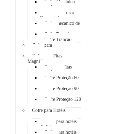
Cofre Mecânico
com chave
Cofre mecanico
Concretado
Cofre mecanico de
embutir
Cofre Tomada
Cofre Trancão
Cofre para
Armas
Cofre para Fitas
Magnéticas
Case para fitas
magnéticas
Cofre Proteção 60
min
Cofre Proteção 90
min
Cofre Proteção 120
min
Cofre para Hotéis
Cofre para hotéis
digital
Cofre para hotéis