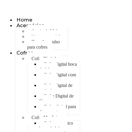
Olá, seja bem vindo ao nosso site!
Home
Acessórios
Apoio de Malas
kit emergencial
Trancão avulso
para cofres
Cofres
Cofre Digital
Cofre digital boca
de lobo
Cofre digital com
gavetas
Cofre digital de
embutir
Cofre Digital de
Fixar
Cofre digital para
documentos
Cofre Mecânico
Cofre mecanico
boca de lobo