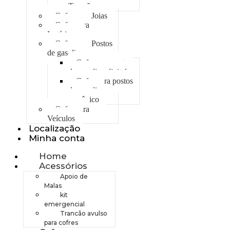
Trancão
Cofre para Joias
Cofre para
Lotéricas
Cofre para Postos
de gasolina
Cofre para postos
de gasolina digital
Cofre para postos
de gasolina
mecânico
Cofre para
Veículos
Localização
Minha conta
Home
Acessórios
Apoio de
Malas
kit
emergencial
Trancão avulso
para cofres