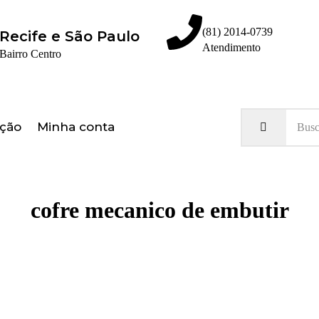
(81) 2014-0739
Recife e São Paulo
Atendimento
Bairro Centro
Olá, seja bem vindo ao nosso site!
ação
Minha conta
cofre mecanico de embutir