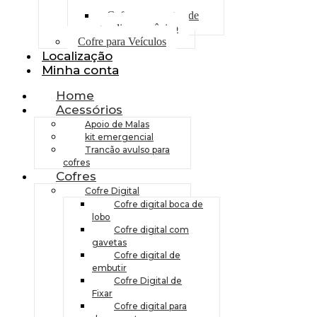
gasolina digital
Cofre para postos de
gasolina mecânico
Cofre para Veículos
Localização
Minha conta
Home
Acessórios
Apoio de Malas
kit emergencial
Trancão avulso para
cofres
Cofres
Cofre Digital
Cofre digital boca de
lobo
Cofre digital com
gavetas
Cofre digital de
embutir
Cofre Digital de
Fixar
Cofre digital para