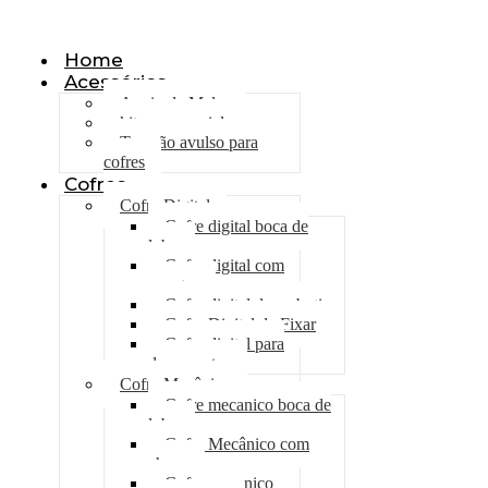
Olá, seja bem vindo ao nosso site!
Home
Acessórios
Apoio de Malas
kit emergencial
Trancão avulso para
cofres
Cofres
Cofre Digital
Cofre digital boca de
lobo
Cofre digital com
gavetas
Cofre digital de embutir
Cofre Digital de Fixar
Cofre digital para
documentos
Cofre Mecânico
Cofre mecanico boca de
lobo
Cofre Mecânico com
chave
Cofre mecanico