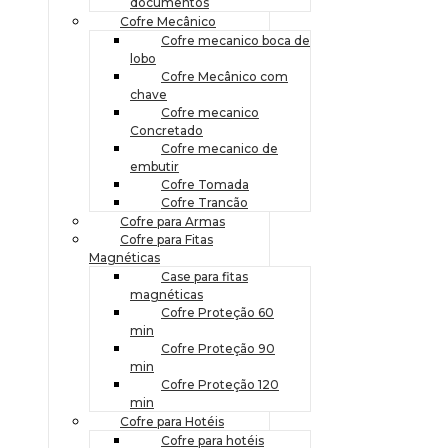
documentos
Cofre Mecânico
Cofre mecanico boca de
lobo
Cofre Mecânico com
chave
Cofre mecanico
Concretado
Cofre mecanico de
embutir
Cofre Tomada
Cofre Trancão
Cofre para Armas
Cofre para Fitas
Magnéticas
Case para fitas
magnéticas
Cofre Proteção 60
min
Cofre Proteção 90
min
Cofre Proteção 120
min
Cofre para Hotéis
Cofre para hotéis