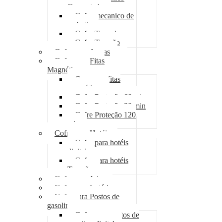
Concretado
Cofre mecanico de
embutir
Cofre Tomada
Cofre Trancão
Cofre para Armas
Cofre para Fitas
Magnéticas
Case para fitas
magnéticas
Cofre Proteção 60 min
Cofre Proteção 90 min
Cofre Proteção 120
min
Cofre para Hotéis
Cofre para hotéis
digital
Cofre para hotéis
Trancão
Cofre para Joias
Cofre para Lotéricas
Cofre para Postos de
gasolina
Cofre para postos de