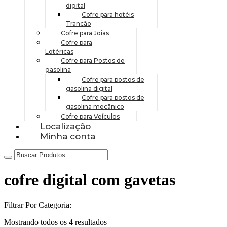
digital
Cofre para hotéis
Trancão
Cofre para Joias
Cofre para
Lotéricas
Cofre para Postos de
gasolina
Cofre para postos de
gasolina digital
Cofre para postos de
gasolina mecânico
Cofre para Veículos
Localização
Minha conta
cofre digital com gavetas
Filtrar Por Categoria:
Mostrando todos os 4 resultados